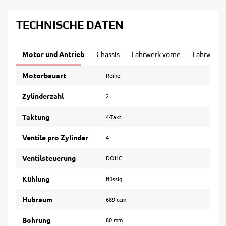
TECHNISCHE DATEN
Motor und Antrieb
Chassis
Fahrwerk vorne
Fahrwerk 
Motorbauart
Reihe
Zylinderzahl
2
Taktung
4-Takt
Ventile pro Zylinder
4
Ventilsteuerung
DOHC
Kühlung
flüssig
Hubraum
689 ccm
Bohrung
80 mm