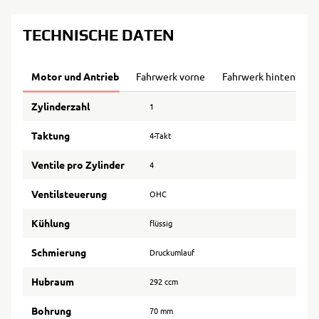
TECHNISCHE DATEN
Motor und Antrieb
Fahrwerk vorne
Fahrwerk hinten
B
Zylinderzahl
1
Taktung
4-Takt
Ventile pro Zylinder
4
Ventilsteuerung
OHC
Kühlung
flüssig
Schmierung
Druckumlauf
Hubraum
292 ccm
Bohrung
70 mm